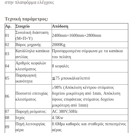
στην πλατφόρμα ελέγχου;
Τεχνική παράμετρος:
Αρ.
Στοιχείο
Απόδοση
Συνολική διάσταση
01
2400mm×1600mm×2800mm
(Μ×Π×Υ)
02
Βάρος μηχανής
2000Kg
Κατάλληλα καπάκια
Προσαρμοσμένα σύμφωνα με τα καπάκια
03
αντλίας
του πελάτη
Αριθμός κεφαλών
04
8 κεφαλές
κλεισίματος
Παραγωγική
05
≦75 μπουκάλια/λεπτό
ικανότητα
≥98% (Απόκλιση κέντρου στόματος
Ποσοστό επιτυχίας
δοχείου μικρότερη από 1mm, Απόκλιση
06
κλεισίματος
ύψους επιφάνειας στόματος δοχείου
μικρότερη από 1mm)
07
Παροχή ρεύματος:
AC 380V,50Hz
08
Ισχύς
4.5Kw
Πηγή λειτουργίας
0.6Mpa καθαρός και σταθερός πεπιεσμένος
09
αέρα
αέρας