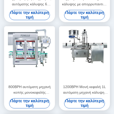
αυτόματης κάλυψης 6
κάλυψης με απορρυπαντικό
τροχών Γραμμική μηχανή
για πλυντήριο 4 / 6 / 8
Πάρτε την καλύτερη
Πάρτε την καλύτερη
κάλυψης
Κεφαλές υψηλή ταχύτητα
τιμή
τιμή
800BPH αυτόματη μηχανή
1200BPH Μονή κεφαλή 1L
κοπής μονοκεφαλής
αυτόματη μηχανή κάλυψης
γραμμική 20L
από ανοξείδωτο χάλυβα 304
Πάρτε την καλύτερη
Πάρτε την καλύτερη
τιμή
τιμή