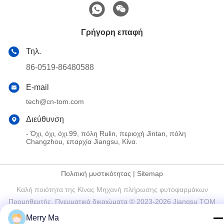
Γρήγορη επαφή
Τηλ.
86-0519-86480588
E-mail
tech@cn-tom.com
Διεύθυνση
- Όχι, όχι, όχι.99, πόλη Rulin, περιοχή Jintan, πόλη
Changzhou, επαρχία Jiangsu, Κίνα.
Πολιτική μυστικότητας
|
Sitemap
Καλή ποιότητα της Κίνας Μηχανή πλήρωσης φυτοφαρμάκων
Προμηθευτής. Πνευματικά δικαιώματα © 2023-2026 Jiangsu TOM
Intelligent Equipment Co., Ltd., . Διατηρούνται όλα τα πνευματικά
Merry Ma