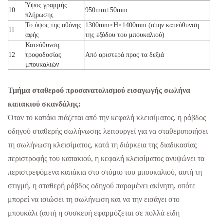
Ύψος γραμμής
10
950mm±50mm
πλήρωσης
Το ύψος της οθόνης
1300mm≤H≤1400mm (στην κατεύθυνση
11
αφής
της εξόδου του μπουκαλιού)
Κατεύθυνση
12
τροφοδοσίας
Από αριστερά προς τα δεξιά
μπουκαλιών
Τμήμα σταθερού προσανατολισμού εισαγωγής σωλήνα
καπακιού σκανδάλης:
Όταν το καπάκι πιάζεται από την κεφαλή κλεισίματος, η ράβδος
οδηγού σταθερής σωλήνωσης λειτουργεί για να σταθεροποιήσει
τη σωλήνωση κλεισίματος, κατά τη διάρκεια της διαδικασίας
περιστροφής του καπακιού, η κεφαλή κλεισίματος ανυψώνει τα
περιστρεφόμενα καπάκια στο στόμιο του μπουκαλιού, αυτή τη
στιγμή, η σταθερή ράβδος οδηγού παραμένει ακίνητη, οπότε
μπορεί να ισιώσει τη σωλήνωση και να την εισάγει στο
μπουκάλι (αυτή η συσκευή εφαρμόζεται σε πολλά είδη