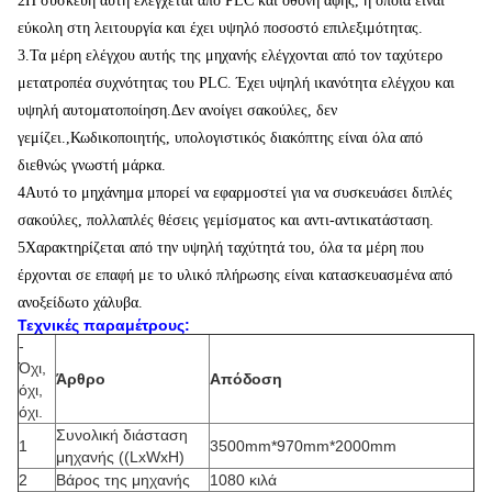
2Η συσκευή αυτή ελέγχεται από PLC και οθόνη αφής, η οποία είναι
εύκολη στη λειτουργία και έχει υψηλό ποσοστό επιλεξιμότητας.
3.Τα μέρη ελέγχου αυτής της μηχανής ελέγχονται από τον ταχύτερο
μετατροπέα συχνότητας του PLC. Έχει υψηλή ικανότητα ελέγχου και
υψηλή αυτοματοποίηση.Δεν ανοίγει σακούλες, δεν
γεμίζει.,Κωδικοποιητής, υπολογιστικός διακόπτης είναι όλα από
διεθνώς γνωστή μάρκα.
4Αυτό το μηχάνημα μπορεί να εφαρμοστεί για να συσκευάσει διπλές
σακούλες, πολλαπλές θέσεις γεμίσματος και αντι-αντικατάσταση.
5Χαρακτηρίζεται από την υψηλή ταχύτητά του, όλα τα μέρη που
έρχονται σε επαφή με το υλικό πλήρωσης είναι κατασκευασμένα από
ανοξείδωτο χάλυβα
.
Τεχνικές παραμέτρους:
-
Όχι,
Άρθρο
Απόδοση
όχι,
όχι.
Συνολική διάσταση
1
3500mm*970mm*2000mm
μηχανής ((LxWxH)
2
Βάρος της μηχανής
1080 κιλά