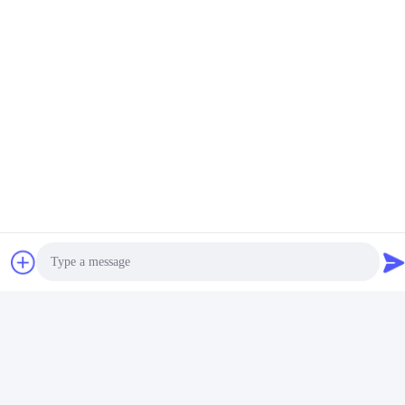
Βίντεο
Μηχανή γέμισης σκόνης με
Μηχανή γεμίσματος
φυτοφάρμακα 220V για
φυτοφαρμάκων υψηλής
σακούλες 10-500g
ταχύτητας
Πάρτε την καλύτερη
Πάρτε την καλύτερη
τιμή
τιμή
Photo