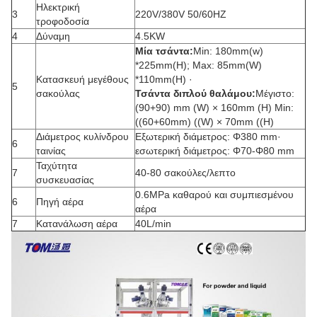
Ηλεκτρική
3
220V/380V 50/60HZ
τροφοδοσία
4
Δύναμη
4.5KW
Μία τσάντα:
Min: 180mm(w)
*225mm(H); Max: 85mm(W)
Κατασκευή μεγέθους
*110mm(H) ·
5
σακούλας
Τσάντα διπλού θαλάμου:
Μέγιστο:
(90+90) mm (W) × 160mm (H) Min:
((60+60mm) ((W) × 70mm ((H)
Διάμετρος κυλίνδρου
Εξωτερική διάμετρος: Φ380 mm·
6
ταινίας
εσωτερική διάμετρος: Φ70-Φ80 mm
Ταχύτητα
7
40-80 σακούλες/λεπτο
συσκευασίας
0.6MPa καθαρού και συμπιεσμένου
6
Πηγή αέρα
αέρα
7
Κατανάλωση αέρα
40L/min