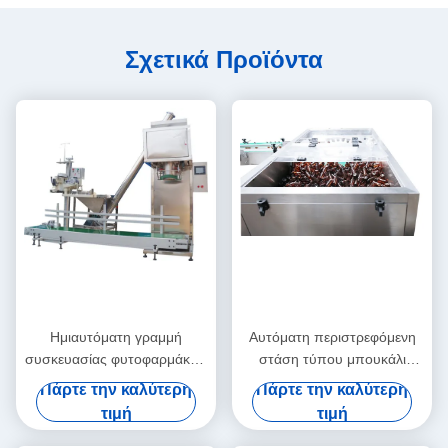
Σχετικά Προϊόντα
Ημιαυτόματη γραμμή
Αυτόματη περιστρεφόμενη
συσκευασίας φυτοφαρμάκων
στάση τύπου μπουκάλι
5-25kg PLC ελεγχόμενη
unscrambler 60-120BPM
Πάρτε την καλύτερη
Πάρτε την καλύτερη
συσκευασία σκόνης
τιμή
τιμή