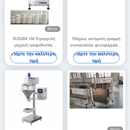
Βίντεο
SUS304 1M Στρογγυλή
Πλήρως αυτόματη γραμμή
μηχανή τροφοδοσίας
συσκευασίας φυτοφαρμάκων
μπουκαλιών για μικρή
για φυτοχημικά μπουκάλια
Πάρτε την καλύτερη
Πάρτε την καλύτερη
χωρητικότητα
100ml-1L
τιμή
τιμή
Βίντεο