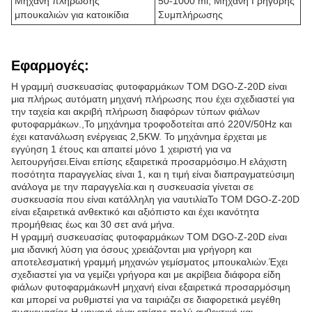
Μηχανή πλήρωσης
50-1000 ml, Μηχανή Γρήγορης
μπουκαλιών για κατοικίδια
Συμπλήρωσης
Εφαρμογές:
Η γραμμή συσκευασίας φυτοφαρμάκων TOM DGO-Z-20D είναι
μια πλήρως αυτόματη μηχανή πλήρωσης που έχει σχεδιαστεί για
την ταχεία και ακριβή πλήρωση διαφόρων τύπων φιάλων
φυτοφαρμάκων.,Το μηχάνημα τροφοδοτείται από 220V/50Hz και
έχει κατανάλωση ενέργειας 2,5KW. Το μηχάνημα έρχεται με
εγγύηση 1 έτους και απαιτεί μόνο 1 χειριστή για να
λειτουργήσει.Είναι επίσης εξαιρετικά προσαρμόσιμο.Η ελάχιστη
ποσότητα παραγγελίας είναι 1, και η τιμή είναι διαπραγματεύσιμη
ανάλογα με την παραγγελία.και η συσκευασία γίνεται σε
συσκευασία που είναι κατάλληλη για ναυτιλίαΤο TOM DGO-Z-20D
είναι εξαιρετικά ανθεκτικό και αξιόπιστο και έχει ικανότητα
προμήθειας έως και 30 σετ ανά μήνα.
Η γραμμή συσκευασίας φυτοφαρμάκων TOM DGO-Z-20D είναι
μια ιδανική λύση για όσους χρειάζονται μια γρήγορη και
αποτελεσματική γραμμή μηχανών γεμίσματος μπουκαλιών.Έχει
σχεδιαστεί για να γεμίζει γρήγορα και με ακρίβεια διάφορα είδη
φιάλων φυτοφαρμάκωνΗ μηχανή είναι εξαιρετικά προσαρμόσιμη
και μπορεί να ρυθμιστεί για να ταιριάζει σε διαφορετικά μεγέθη