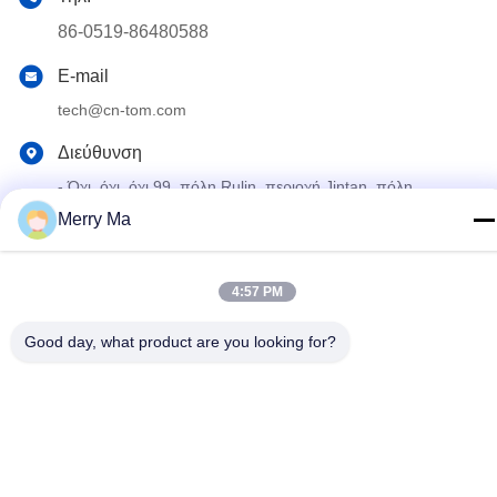
86-0519-86480588
E-mail
tech@cn-tom.com
Διεύθυνση
- Όχι, όχι, όχι.99, πόλη Rulin, περιοχή Jintan, πόλη
Changzhou, επαρχία Jiangsu, Κίνα.
Merry Ma
Πολιτική μυστικότητας
|
Sitemap
4:57 PM
Καλή ποιότητα της Κίνας Μηχανή πλήρωσης φυτοφαρμάκων
Good day, what product are you looking for?
Προμηθευτής. Πνευματικά δικαιώματα © 2023-2026 Jiangsu TOM
Intelligent Equipment Co., Ltd., . Διατηρούνται όλα τα πνευματικά
δικαιώματα.