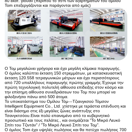
80 εκατ. γιουάν (περίπου το 95% των εξαρτημάτων του ομίλου
Tom επεξεργάζονται και παράγονται από εμάς)
Ο Τομ μεγαλώνει γρήγορα και έχει μεγάλη κλίμακα παραγωγής.
Ο όμιλος καλύπτει έκταση 150 στρεμμάτων, με κατασκευαστική
έκταση 120.558 τετραγωνικών μέτρων και έχει περισσότερους
από 720 υπαλλήλους παραγωγής πρώτης γραμμής.Έχουμε την
πρώτη τεχνολογική πολυτελή αίθουσα επίδειξης στον κόσμο και
την επίσημη αίθουσα συνεδριάσεων του Τομ που μπορεί να
φιλοξενήσει πάνω από 500 άτομα.
Το υποκατάστημα του Ομίλου Τόμ---Τζιανγκσού Τόμσον
Intelligent Equipment Co., Ltd. χτίστηκε με τεράστια επένδυση και
είναι διάσημο στις έξι μεγάλες ζώνες ανάπτυξης στο
Τσανγκτσόου.Είναι πολύ επαινεμένο από το κυβερνητικό
προσωπικό και τους πελάτες., και ονομάζεται "Το Μικρό Λευκό
Σπίτι του Τζιντάν" / "Το Μικρό Λευκό Σπίτι του Τομ".
Ο όμιλος Tom έχει υψηλές πωλήσεις και θα πετύχει πωλήσεις 700