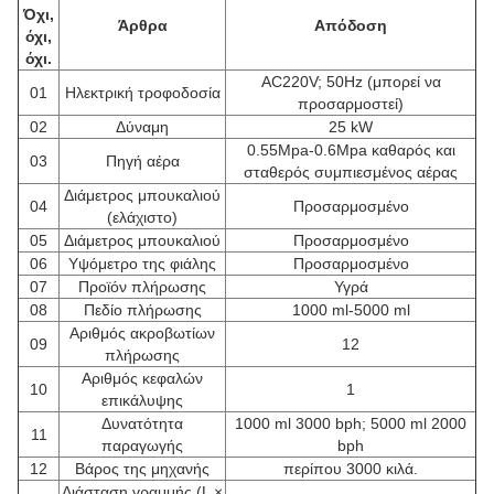
Όχι,
Άρθρα
Απόδοση
όχι,
όχι.
AC220V; 50Hz (μπορεί να
01
Ηλεκτρική τροφοδοσία
προσαρμοστεί)
02
Δύναμη
25 kW
0.55Mpa-0.6Mpa καθαρός και
03
Πηγή αέρα
σταθερός συμπιεσμένος αέρας
Διάμετρος μπουκαλιού
04
Προσαρμοσμένο
(ελάχιστο)
05
Διάμετρος μπουκαλιού
Προσαρμοσμένο
06
Υψόμετρο της φιάλης
Προσαρμοσμένο
07
Προϊόν πλήρωσης
Υγρά
08
Πεδίο πλήρωσης
1000 ml-5000 ml
Αριθμός ακροβωτίων
09
12
πλήρωσης
Αριθμός κεφαλών
10
1
επικάλυψης
Δυνατότητα
1000 ml 3000 bph; 5000 ml 2000
11
παραγωγής
bph
12
Βάρος της μηχανής
περίπου 3000 κιλά.
Διάσταση γραμμής (L ×