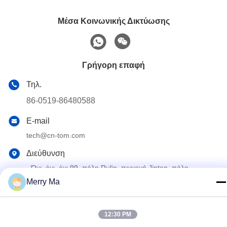
Μέσα Κοινωνικής Δικτύωσης
Γρήγορη επαφή
Τηλ.
86-0519-86480588
E-mail
tech@cn-tom.com
Διεύθυνση
- Όχι, όχι, όχι.99, πόλη Rulin, περιοχή Jintan, πόλη
Changzhou, επαρχία Jiangsu, Κίνα.
Merry Ma
Πολιτική μυστικότητας
|
Sitemap
12:30 PM
Καλή ποιότητα της Κίνας Μηχανή πλήρωσης φυτοφαρμάκων