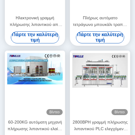
Ηλεκτρονική γραμμή
Πλήρως αυτόματο
πλήρωσης λιπαντικού από
τετράγωνο μπουκάλι τραπέζι
ανοξείδωτο χάλυβα 5-10L
τροφοδοσίας για 1-5L
Πάρτε την καλύτερη
Πάρτε την καλύτερη
ημιαυτόματος τροφοδότης
τιμή
τιμή
φιαλών
Βίντεο
Βίντεο
60-200KG αυτόματη μηχανή
2800BPH γραμμή πλήρωσης
πλήρωσης λιπαντικού ελαίου
λιπαντικού PLC ελεγχόμενη