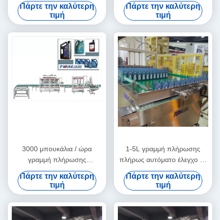
20 τύμπανο / ώρα
ζύγιση μηχανή πλήρωσης 1-
Πάρτε την καλύτερη
Πάρτε την καλύτερη
5L
τιμή
τιμή
3000 μπουκάλια / ώρα
1-5L γραμμή πλήρωσης
γραμμή πλήρωσης
πλήρως αυτόματο έλεγχο με
λιπαντικού 1L-5L SUS 304
κάλυψη και συσκευαστή
Πάρτε την καλύτερη
Πάρτε την καλύτερη
θήκης
τιμή
τιμή